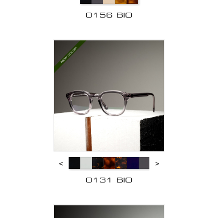
0156 BIO
<
>
0131 BIO