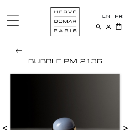
EN
FR


BUBBLE PM 2136
<
>