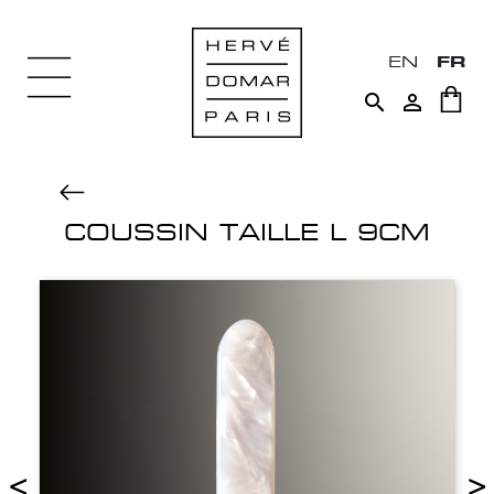
EN
FR


COUSSIN TAILLE L 9CM
<
>