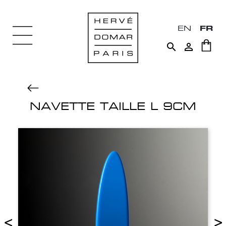
EN
FR


NAVETTE TAILLE L 9CM
<
>