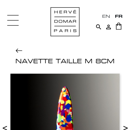
EN
FR


NAVETTE TAILLE M 8CM
<
>