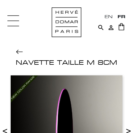
EN
FR


NAVETTE TAILLE M 8CM
<
>