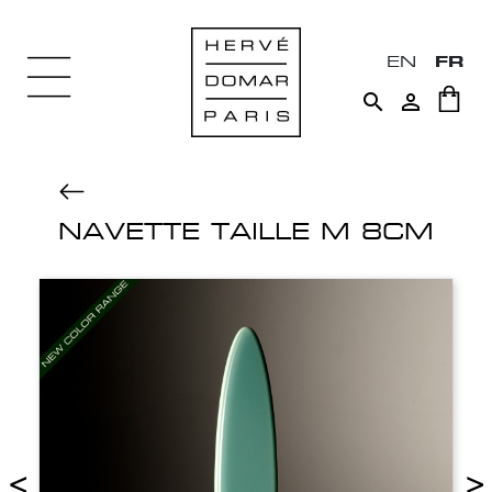
EN
FR


NAVETTE TAILLE M 8CM
<
>