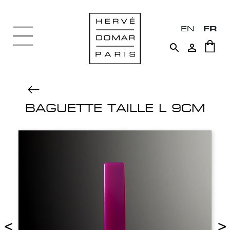
EN
FR


BAGUETTE TAILLE L 9CM
<
>