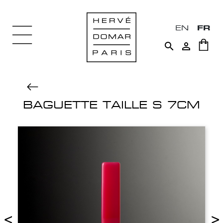
EN
FR


BAGUETTE TAILLE S 7CM
<
>