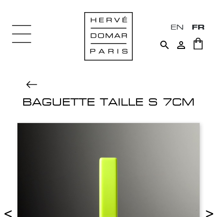
EN
FR


BAGUETTE TAILLE S 7CM
<
>