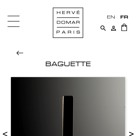
EN
FR


BAGUETTE
<
>