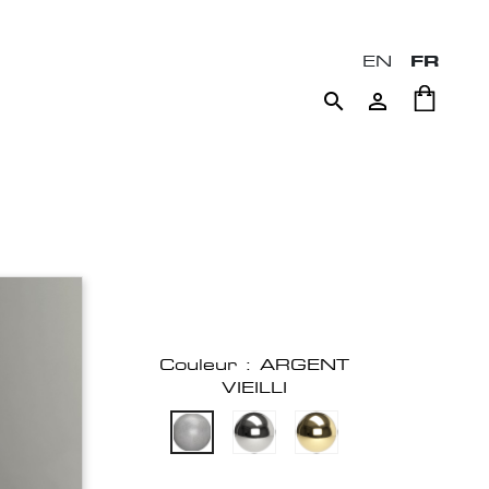
EN
FR


Couleur : ARGENT
VIEILLI