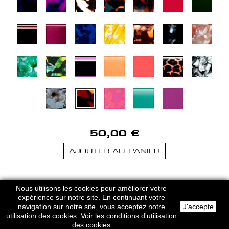
50,00 €
AJOUTER AU PANIER
HERVE DOMAR PARIS © 2026
Nous utilisons les cookies pour améliorer votre
MENTIONS LEGALES
-
CGU
expérience sur notre site. En continuant votre
navigation sur notre site, vous acceptez notre
J'accepte
utilisation des cookies.
Voir les conditions d'utilisation
des cookies