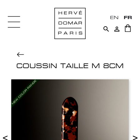
EN
FR


COUSSIN TAILLE M 8CM
<
>