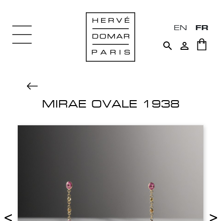
EN
FR


MIRAE OVALE 1938
<
>