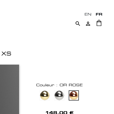
EN
FR


 XS
Couleur : OR ROSE
148,00 €