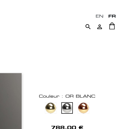
EN
FR


Couleur : OR BLANC
788,00 €