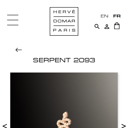
EN
FR


SERPENT 2093
<
>