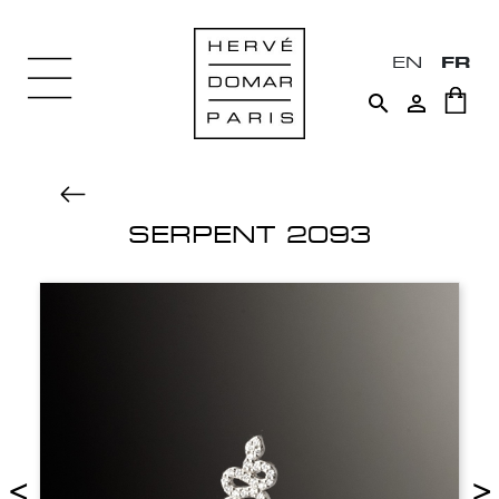
EN
FR


SERPENT 2093
<
>