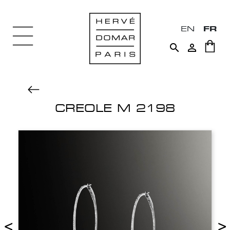
EN
FR


CREOLE M 2198
<
>