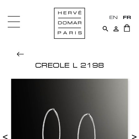
EN
FR


CREOLE L 2198
<
>