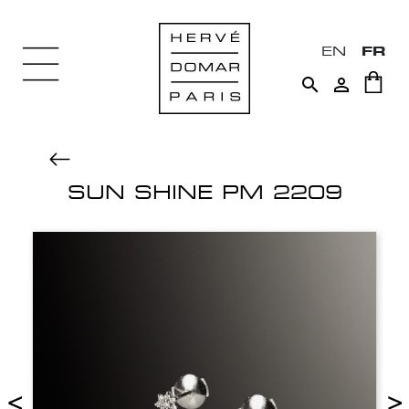
EN
FR


SUN SHINE PM 2209
<
>