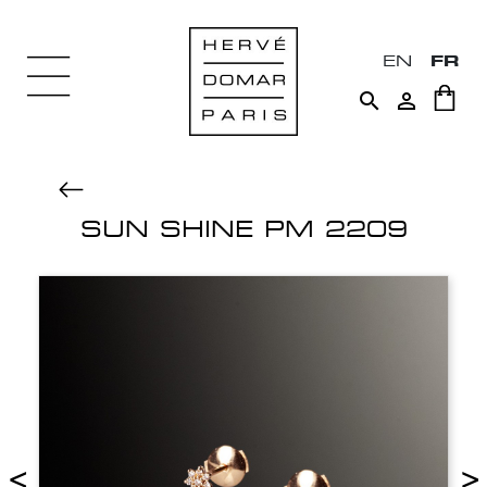
EN
FR


SUN SHINE PM 2209
<
>