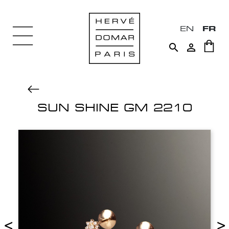
EN
FR


SUN SHINE GM 2210
<
>