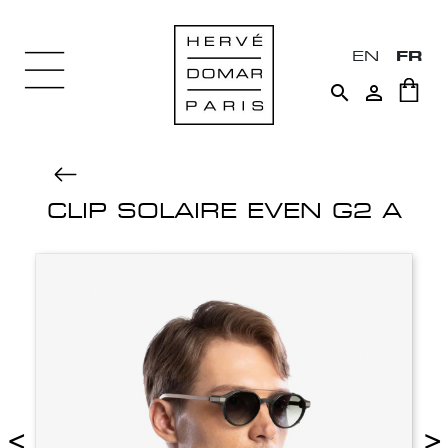
EN
FR


CLIP SOLAIRE EVEN G2 A
<
>