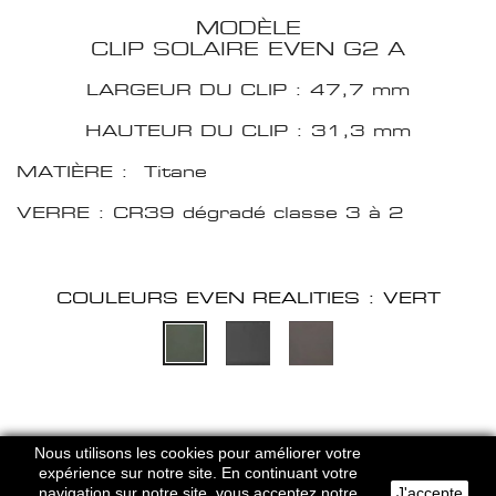
MODÈLE
CLIP SOLAIRE EVEN G2 A
LARGEUR DU CLIP : 47,7 mm
HAUTEUR DU CLIP : 31,3 mm
MATIÈRE : Titane
VERRE : CR39 dégradé classe 3 à 2
COULEURS EVEN REALITIES : VERT
HERVE DOMAR PARIS © 2026
Nous utilisons les cookies pour améliorer votre
MENTIONS LEGALES
-
CGU
expérience sur notre site. En continuant votre
navigation sur notre site, vous acceptez notre
J'accepte