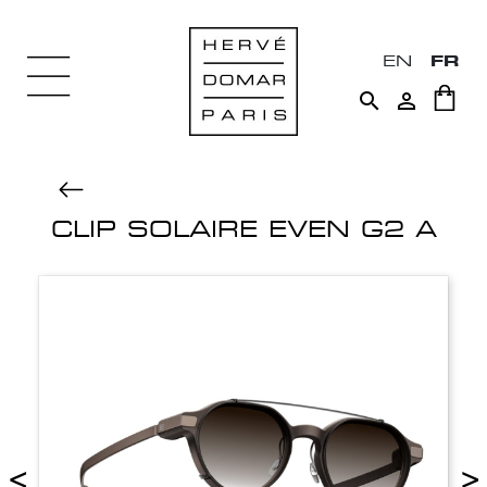
EN
FR


CLIP SOLAIRE EVEN G2 A
<
>