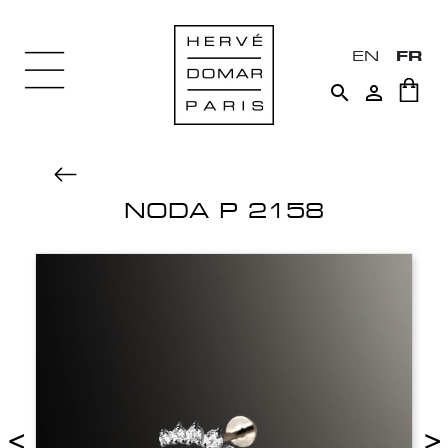
EN
FR


NODA P 2158
<
>