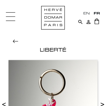
EN
FR


LIBERTÉ
<
>