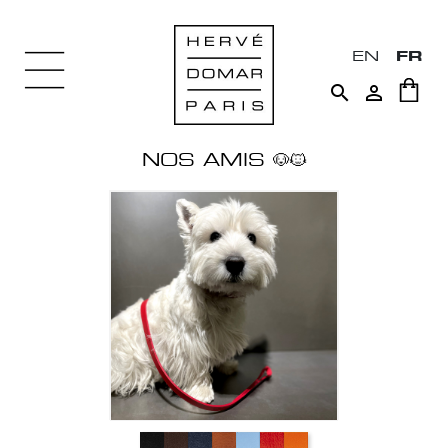
EN
FR


NOS AMIS 🐶🐱