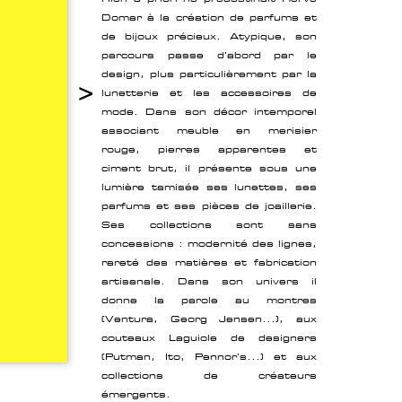
Domar à la création de parfums et
de bijoux précieux. Atypique, son
parcours passe d'abord par le
design, plus particulièrement par la
>
lunetterie et les accessoires de
mode. Dans son décor intemporel
associant meuble en merisier
rouge, pierres apparentes et
ciment brut, il présente sous une
lumière tamisée ses lunettes, ses
parfums et ses pièces de joaillerie.
Ses collections sont sans
concessions : modernité des lignes,
rareté des matières et fabrication
artisanale. Dans son univers il
donne la parole au montres
(Ventura, Georg Jensen...), aux
couteaux Laguiole de designers
(Putman, Ito, Pennor's...) et aux
collections de créateurs
émergents.