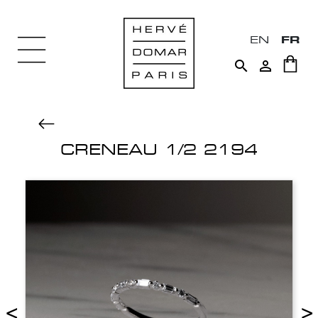
EN
FR


CRENEAU 1/2 2194
<
>