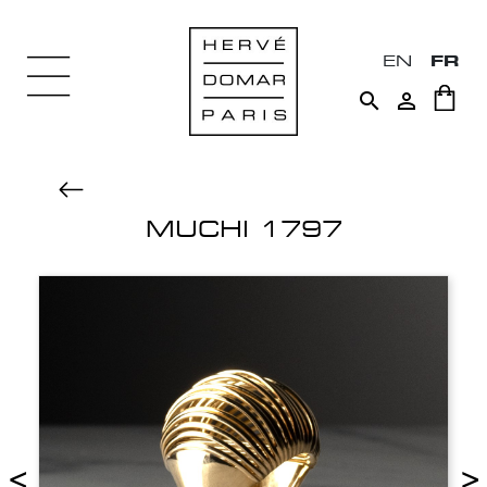
EN
FR


MUCHI 1797
<
>