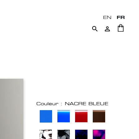
EN
FR


Couleur : NACRE BLEUE