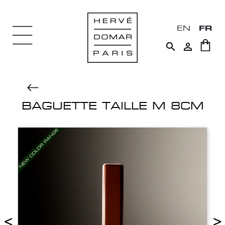
EN
FR


BAGUETTE TAILLE M 8CM
<
>