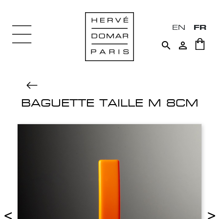
EN
FR


BAGUETTE TAILLE M 8CM
<
>