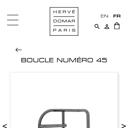
EN
FR


BOUCLE NUMÉRO 45
<
>