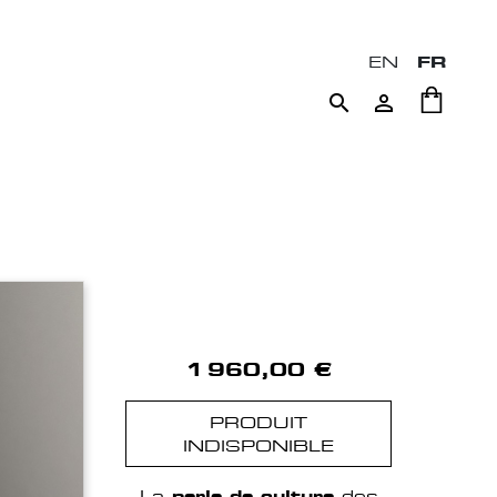
EN
FR


1 960,00 €
PRODUIT
INDISPONIBLE
La
perle de culture
des