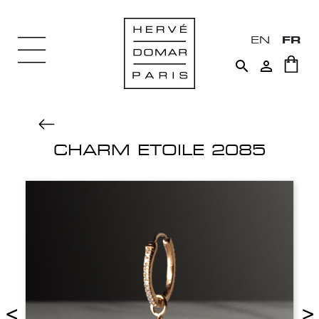
EN
FR


CHARM ETOILE 2085
<
>