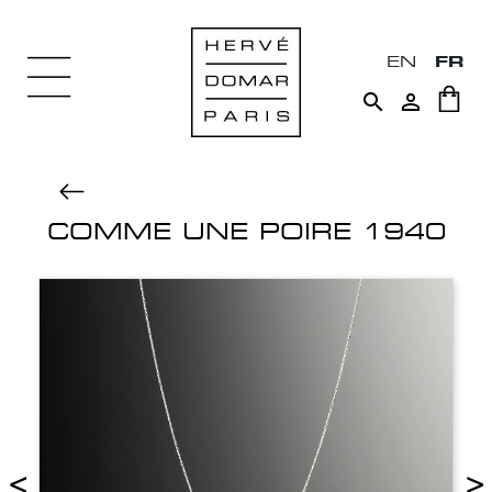
EN
FR


COMME UNE POIRE 1940
<
>