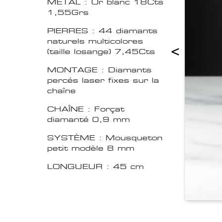
MÉTAL : Or blanc 18Cts
1,55Grs
PIERRES : 44 diamants
naturels multicolores
<
(taille losange) 7,45Cts
MONTAGE : Diamants
percés laser fixes sur la
chaîne
CHAÎNE : Forçat
diamanté 0,9 mm
SYSTÈME : Mousqueton
petit modèle 8 mm
LONGUEUR : 45 cm