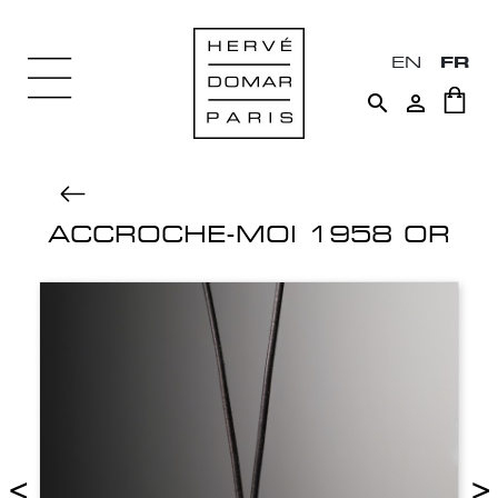
EN
FR


ACCROCHE-MOI 1958 OR
<
>