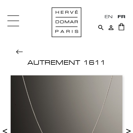
EN
FR


AUTREMENT 1611
<
>