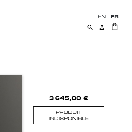
EN
FR


3 645,00 €
PRODUIT
INDISPONIBLE