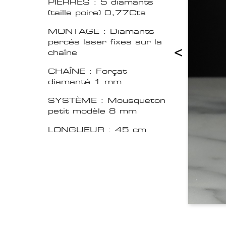
PIERRES : 5 diamants
(taille poire) 0,77Cts
MONTAGE : Diamants
percés laser fixes sur la
<
chaîne
CHAÎNE : Forçat
diamanté 1 mm
SYSTÈME : Mousqueton
petit modèle 8 mm
LONGUEUR : 45 cm