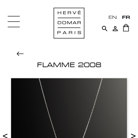
EN
FR


FLAMME 2008
<
>