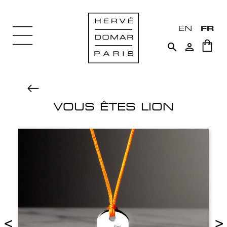
EN
FR


VOUS ÊTES LION
<
>