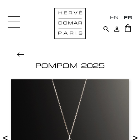
EN
FR


POMPOM 2025
<
>