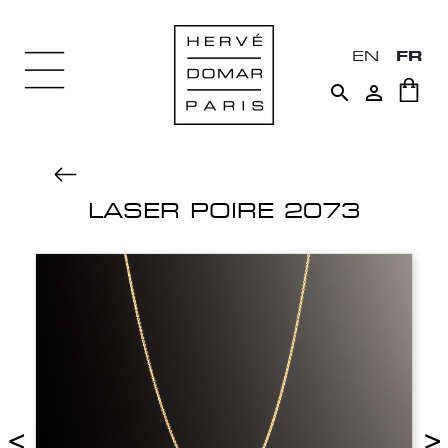
EN
FR


LASER POIRE 2073
<
>