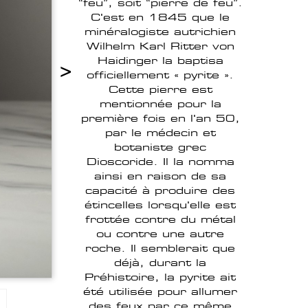
“feu”, soit “pierre de feu”.
C'est en 1845 que le
minéralogiste autrichien
Wilhelm Karl Ritter von
Haidinger la baptisa
>
officiellement « pyrite ».
Cette pierre est
mentionnée pour la
première fois en l'an 50,
par le médecin et
botaniste grec
Dioscoride. Il la nomma
ainsi en raison de sa
capacité à produire des
étincelles lorsqu'elle est
frottée contre du métal
ou contre une autre
roche. Il semblerait que
déjà, durant la
Préhistoire, la pyrite ait
été utilisée pour allumer
des feux par ce même