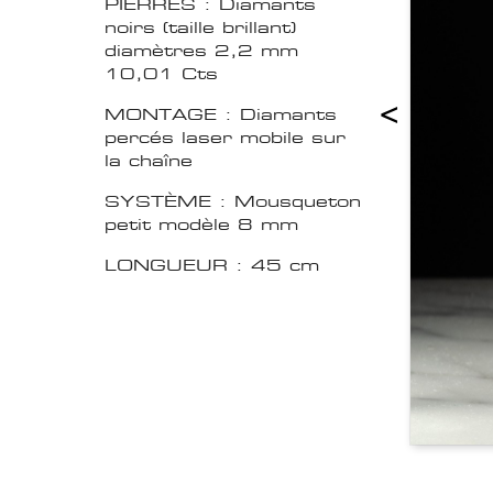
PIERRES : Diamants
noirs (taille brillant)
diamètres 2,2 mm
10,01 Cts
<
MONTAGE : Diamants
percés laser mobile sur
la chaîne
SYSTÈME : Mousqueton
petit modèle 8 mm
LONGUEUR : 45 cm