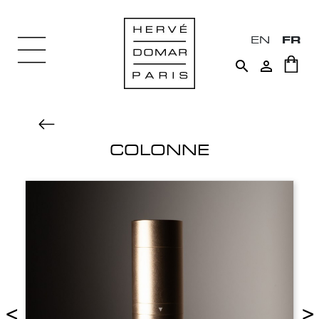
EN
FR


COLONNE
<
>